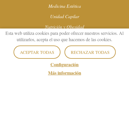
Medicina Estética
Unidad Capilar
Nutrición y Obesidad
Esta web utiliza cookies para poder ofrecer nuestros servicios. Al
Estética Integral
utilizarlos, acepta el uso que hacemos de las cookies.
ACEPTAR TODAS
RECHAZAR TODAS
Textos Legales
Configuración
Aviso Legal
Más información
Política Privacidad de Datos
Política de Cookies
Configuración de Cookies
villaestetica.es
© 2019 - Diseño y programación por edina.es