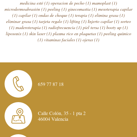
medicina esté
(1)
operacion de pecho
(1)
mamoplast
(1)
microdermoabrasión
(1)
peeling
(1)
ginecomastia
(1)
mesoterapia capilar
(1)
capilar
(1)
ondas de choque
(1)
terapia
(1)
elimina grasa
(1)
eliminar grasa
(1)
tarjeta regalo
(1)
lifting
(1)
Injerto capilar
(1)
sorteo
(1)
maderoterapia
(1)
radiofrecuencia
(1)
piel tersa
(1)
booty up
(1)
liposonix
(1)
skin laser
(1)
plasma rico en plaquetas
(1)
peeling químico
(1)
vitaminas faciales
(1)
ojeras
(1)
659 77 87 18
Calle Colón, 35 - 1 pta 2
46004 Valencia