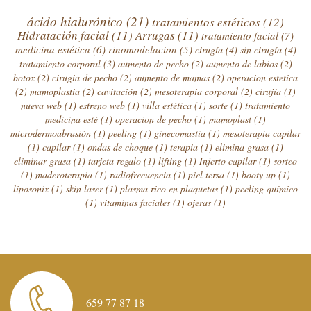
ácido hialurónico
(21)
tratamientos estéticos
(12)
Hidratación facial
(11)
Arrugas
(11)
tratamiento facial
(7)
medicina estética
(6)
rinomodelacion
(5)
cirugía
(4)
sin cirugía
(4)
tratamiento corporal
(3)
aumento de pecho
(2)
aumento de labios
(2)
botox
(2)
cirugia de pecho
(2)
aumento de mamas
(2)
operacion estetica
(2)
mamoplastia
(2)
cavitación
(2)
mesoterapia corporal
(2)
cirujía
(1)
nueva web
(1)
estreno web
(1)
villa estética
(1)
sorte
(1)
tratamiento
medicina esté
(1)
operacion de pecho
(1)
mamoplast
(1)
microdermoabrasión
(1)
peeling
(1)
ginecomastia
(1)
mesoterapia capilar
(1)
capilar
(1)
ondas de choque
(1)
terapia
(1)
elimina grasa
(1)
eliminar grasa
(1)
tarjeta regalo
(1)
lifting
(1)
Injerto capilar
(1)
sorteo
(1)
maderoterapia
(1)
radiofrecuencia
(1)
piel tersa
(1)
booty up
(1)
liposonix
(1)
skin laser
(1)
plasma rico en plaquetas
(1)
peeling químico
(1)
vitaminas faciales
(1)
ojeras
(1)
659 77 87 18