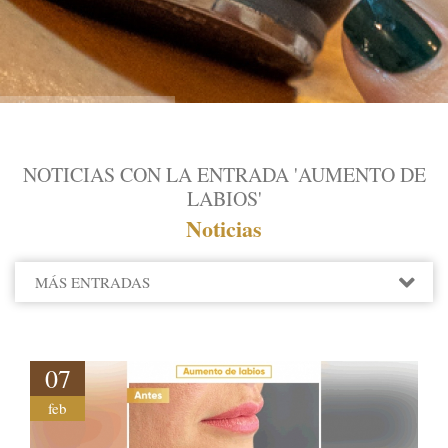
NOTICIAS CON LA ENTRADA 'AUMENTO DE
LABIOS'
Noticias
MÁS ENTRADAS
2022
2021
2020
07
2019
feb