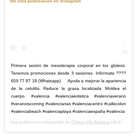
Ver esta publicación en Instagram
Primera sesión de mesoterapia corporal en los glúteos.
Tenemos promociones desde 3 sesiones. Infórmate ????
659 77 87 18 (Whatsapp). ⠀ Ayuda a mejorar la apariencia
de la celulitis. Reduce la grasa localizada. Moldea el
cuerpo. #valencia #valenciaestetica #valenciaverano
#veranoiscoming #valencianas #valenciacentro #callecolon
#valenciabeach #valenciaplaya #valenciaespaña #valència
Una publicación compartida de
Clínica Villa Estética
(@clinicasvillaestetica) el