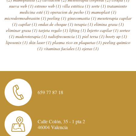
nueva web
(1)
estreno web
(1)
villa estética
(1)
sorte
(1)
tratamiento
medicina esté
(1)
operacion de pecho
(1)
mamoplast
(1)
microdermoabrasión
(1)
peeling
(1)
ginecomastia
(1)
mesoterapia capilar
(1)
capilar
(1)
ondas de choque
(1)
terapia
(1)
elimina grasa
(1)
eliminar grasa
(1)
tarjeta regalo
(1)
lifting
(1)
Injerto capilar
(1)
sorteo
(1)
maderoterapia
(1)
radiofrecuencia
(1)
piel tersa
(1)
booty up
(1)
liposonix
(1)
skin laser
(1)
plasma rico en plaquetas
(1)
peeling químico
(1)
vitaminas faciales
(1)
ojeras
(1)
659 77 87 18
Calle Colón, 35 - 1 pta 2
46004 Valencia