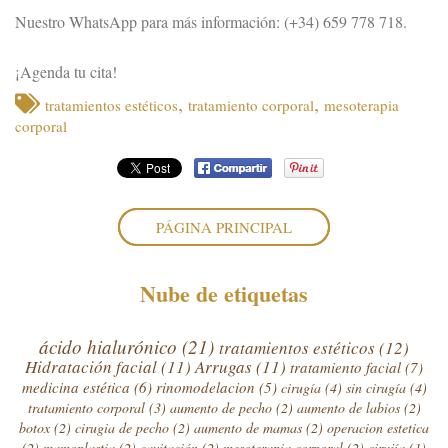
Nuestro WhatsApp para más información: (+34) 659 778 718.
¡Agenda tu cita!
,
,
tratamientos estéticos
tratamiento corporal
mesoterapia
corporal
PÁGINA PRINCIPAL
Nube de etiquetas
ácido hialurónico
(21)
tratamientos estéticos
(12)
Hidratación facial
(11)
Arrugas
(11)
tratamiento facial
(7)
medicina estética
(6)
rinomodelacion
(5)
cirugía
(4)
sin cirugía
(4)
tratamiento corporal
(3)
aumento de pecho
(2)
aumento de labios
(2)
botox
(2)
cirugia de pecho
(2)
aumento de mamas
(2)
operacion estetica
(2)
mamoplastia
(2)
cavitación
(2)
mesoterapia corporal
(2)
cirujía
(1)