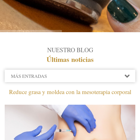
NUESTRO BLOG
Últimas noticias
MÁS ENTRADAS
2022
​Reduce grasa y moldea con la mesoterapia corporal
2021
2020
JUNIO
MARZO
ENERO
2019