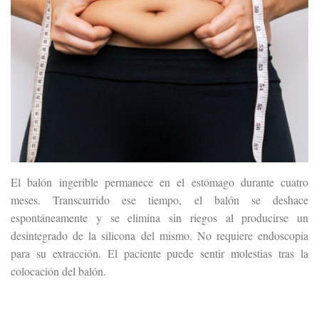
El balón ingerible permanece en el estómago durante cuatro
meses. Transcurrido ese tiempo, el balón se deshace
espontáneamente y se elimina sin riegos al producirse un
desintegrado de la silicona del mismo. No requiere endoscopia
para su extracción. El paciente puede sentir molestias tras la
colocación del balón.