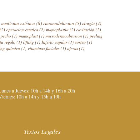
medicina estética
(6)
rinomodelacion
(5)
cirugía
(4)
(2)
operacion estetica
(2)
mamoplastia
(2)
cavitación
(2)
e pecho
(1)
mamoplast
(1)
microdermoabrasión
(1)
peeling
eta regalo
(1)
lifting
(1)
Injerto capilar
(1)
sorteo
(1)
ing químico
(1)
vitaminas faciales
(1)
ojeras
(1)
Lunes a Jueves: 10h a 14h y 16h a 20h
Viernes: 10h a 14h y 15h a 19h
Textos Legales