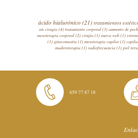
ácido hialurónico
(21)
tratamientos estéti
sin cirugía
(4)
tratamiento corporal
(3)
aumento de pec
mesoterapia corporal
(2)
cirujía
(1)
nueva web
(1)
estre
(1)
ginecomastia
(1)
mesoterapia capilar
(1)
capil
maderoterapia
(1)
radiofrecuencia
(1)
piel ter
659 77 87 18
Enlac