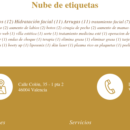
Nube de etiquetas
cos
(12)
Hidratación facial
(11)
Arrugas
(11)
tratamiento facial
(7)
ho
(2)
aumento de labios
(2)
botox
(2)
cirugia de pecho
(2)
aumento de mamas
no web
(1)
villa estética
(1)
sorte
(1)
tratamiento medicina esté
(1)
operacion d
ar
(1)
ondas de choque
(1)
terapia
(1)
elimina grasa
(1)
eliminar grasa
(1)
tarj
sa
(1)
booty up
(1)
liposonix
(1)
skin laser
(1)
plasma rico en plaquetas
(1)
peel
Calle Colón, 35 - 1 pta 2
46004 Valencia
es
Servicios