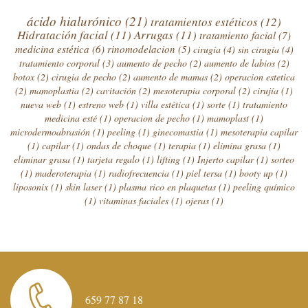
ácido hialurónico
(21)
tratamientos estéticos
(12)
Hidratación facial
(11)
Arrugas
(11)
tratamiento facial
(7)
medicina estética
(6)
rinomodelacion
(5)
cirugía
(4)
sin cirugía
(4)
tratamiento corporal
(3)
aumento de pecho
(2)
aumento de labios
(2)
botox
(2)
cirugia de pecho
(2)
aumento de mamas
(2)
operacion estetica
(2)
mamoplastia
(2)
cavitación
(2)
mesoterapia corporal
(2)
cirujía
(1)
nueva web
(1)
estreno web
(1)
villa estética
(1)
sorte
(1)
tratamiento
medicina esté
(1)
operacion de pecho
(1)
mamoplast
(1)
microdermoabrasión
(1)
peeling
(1)
ginecomastia
(1)
mesoterapia capilar
(1)
capilar
(1)
ondas de choque
(1)
terapia
(1)
elimina grasa
(1)
eliminar grasa
(1)
tarjeta regalo
(1)
lifting
(1)
Injerto capilar
(1)
sorteo
(1)
maderoterapia
(1)
radiofrecuencia
(1)
piel tersa
(1)
booty up
(1)
liposonix
(1)
skin laser
(1)
plasma rico en plaquetas
(1)
peeling químico
(1)
vitaminas faciales
(1)
ojeras
(1)
659 77 87 18