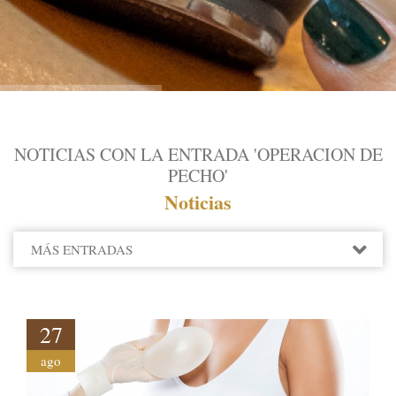
NOTICIAS CON LA ENTRADA 'OPERACION DE
PECHO'
Noticias
MÁS ENTRADAS
2022
2021
2020
27
2019
ago