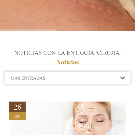
NOTICIAS CON LA ENTRADA 'CIRUJIA'
Noticias
MÁS ENTRADAS
2022
2021
2020
26
2019
dic