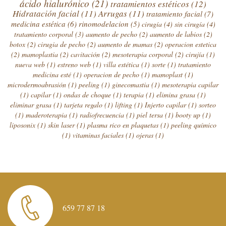
ácido hialurónico
(21)
tratamientos estéticos
(12)
Hidratación facial
(11)
Arrugas
(11)
tratamiento facial
(7)
medicina estética
(6)
rinomodelacion
(5)
cirugía
(4)
sin cirugía
(4)
tratamiento corporal
(3)
aumento de pecho
(2)
aumento de labios
(2)
botox
(2)
cirugia de pecho
(2)
aumento de mamas
(2)
operacion estetica
(2)
mamoplastia
(2)
cavitación
(2)
mesoterapia corporal
(2)
cirujía
(1)
nueva web
(1)
estreno web
(1)
villa estética
(1)
sorte
(1)
tratamiento
medicina esté
(1)
operacion de pecho
(1)
mamoplast
(1)
microdermoabrasión
(1)
peeling
(1)
ginecomastia
(1)
mesoterapia capilar
(1)
capilar
(1)
ondas de choque
(1)
terapia
(1)
elimina grasa
(1)
eliminar grasa
(1)
tarjeta regalo
(1)
lifting
(1)
Injerto capilar
(1)
sorteo
(1)
maderoterapia
(1)
radiofrecuencia
(1)
piel tersa
(1)
booty up
(1)
liposonix
(1)
skin laser
(1)
plasma rico en plaquetas
(1)
peeling químico
(1)
vitaminas faciales
(1)
ojeras
(1)
659 77 87 18