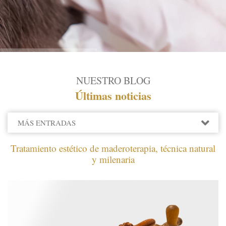
NUESTRO BLOG
Últimas noticias
MÁS ENTRADAS
2022
Tratamiento estético de maderoterapia, técnica natural
2021
y milenaria
DICIEMBRE
OCTUBRE
JUNIO
2020
2019