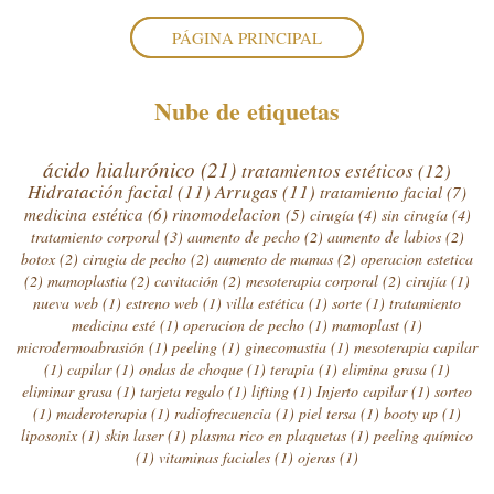
PÁGINA PRINCIPAL
Nube de etiquetas
ácido hialurónico
(21)
tratamientos estéticos
(12)
Hidratación facial
(11)
Arrugas
(11)
tratamiento facial
(7)
medicina estética
(6)
rinomodelacion
(5)
cirugía
(4)
sin cirugía
(4)
tratamiento corporal
(3)
aumento de pecho
(2)
aumento de labios
(2)
botox
(2)
cirugia de pecho
(2)
aumento de mamas
(2)
operacion estetica
(2)
mamoplastia
(2)
cavitación
(2)
mesoterapia corporal
(2)
cirujía
(1)
nueva web
(1)
estreno web
(1)
villa estética
(1)
sorte
(1)
tratamiento
medicina esté
(1)
operacion de pecho
(1)
mamoplast
(1)
microdermoabrasión
(1)
peeling
(1)
ginecomastia
(1)
mesoterapia capilar
(1)
capilar
(1)
ondas de choque
(1)
terapia
(1)
elimina grasa
(1)
eliminar grasa
(1)
tarjeta regalo
(1)
lifting
(1)
Injerto capilar
(1)
sorteo
(1)
maderoterapia
(1)
radiofrecuencia
(1)
piel tersa
(1)
booty up
(1)
liposonix
(1)
skin laser
(1)
plasma rico en plaquetas
(1)
peeling químico
(1)
vitaminas faciales
(1)
ojeras
(1)