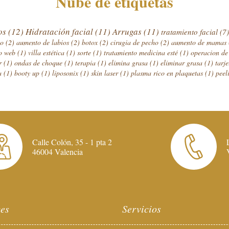
Nube de etiquetas
cos
(12)
Hidratación facial
(11)
Arrugas
(11)
tratamiento facial
(7)
ho
(2)
aumento de labios
(2)
botox
(2)
cirugia de pecho
(2)
aumento de mamas
no web
(1)
villa estética
(1)
sorte
(1)
tratamiento medicina esté
(1)
operacion d
ar
(1)
ondas de choque
(1)
terapia
(1)
elimina grasa
(1)
eliminar grasa
(1)
tarj
sa
(1)
booty up
(1)
liposonix
(1)
skin laser
(1)
plasma rico en plaquetas
(1)
peel
Calle Colón, 35 - 1 pta 2
46004 Valencia
es
Servicios