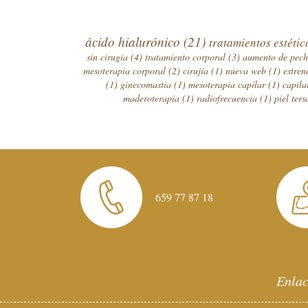
ácido hialurónico
(21)
tratamientos estéti
sin cirugía
(4)
tratamiento corporal
(3)
aumento de pec
mesoterapia corporal
(2)
cirujía
(1)
nueva web
(1)
estre
(1)
ginecomastia
(1)
mesoterapia capilar
(1)
capil
maderoterapia
(1)
radiofrecuencia
(1)
piel ter
659 77 87 18
Enlac