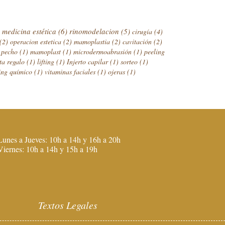
medicina estética
(6)
rinomodelacion
(5)
cirugía
(4)
(2)
operacion estetica
(2)
mamoplastia
(2)
cavitación
(2)
e pecho
(1)
mamoplast
(1)
microdermoabrasión
(1)
peeling
eta regalo
(1)
lifting
(1)
Injerto capilar
(1)
sorteo
(1)
ing químico
(1)
vitaminas faciales
(1)
ojeras
(1)
Lunes a Jueves: 10h a 14h y 16h a 20h
Viernes: 10h a 14h y 15h a 19h
Textos Legales