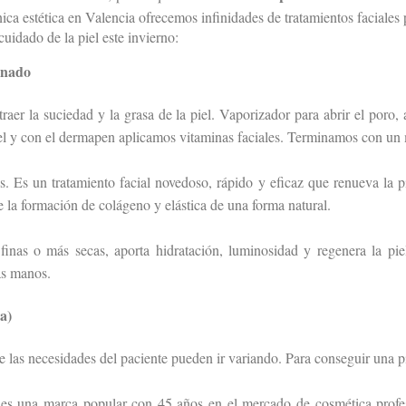
nica estética en Valencia ofrecemos infinidades de tratamientos faciales 
uidado de la piel este invierno:
inado
aer la suciedad y la grasa de la piel. Vaporizador para abrir el poro,
el y con el dermapen aplicamos vitaminas faciales. Terminamos con un m
s. Es un tratamiento facial novedoso, rápido y eficaz que renueva la p
 la formación de colágeno y elástica de una forma natural.
 finas o más secas, aporta hidratación, luminosidad y regenera la piel
as manos.
da)
las necesidades del paciente pueden ir variando. Para conseguir una pi
a es una marca popular con 45 años en el mercado de cosmética profesi