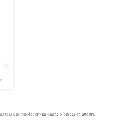
 el
13 Nov, 2019 a las 4:22 PST
alizadas que puedes enviar online o buscar en nuestra