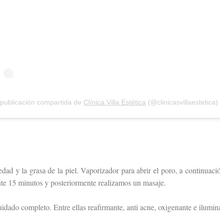
publicación compartida de
Clínica Villa Estética
(@clinicasvillaestetica)
dad y la grasa de la piel. Vaporizador para abrir el poro, a continuaci
te 15 minutos y posteriormente realizamos un masaje.
uidado completo. Entre ellas reafirmante, anti acne, oxigenante e ilumin