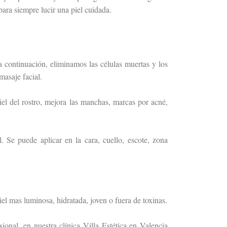
para siempre lucir una piel cuidada.
 a continuación, eliminamos las células muertas y los
asaje facial.
iel del rostro, mejora las manchas, marcas por acné,
. Se puede aplicar en la cara, cuello, escote, zona
el mas luminosa, hidratada, joven o fuera de toxinas.
onal, en nuestra clínica Villa Estética en Valencia