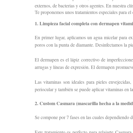
externos, de bacterias y otros agentes. En nuestra clí
Te proponemos unos tratamientos especiales para el c
1. Limpieza facial completa con dermapen vitam
En primer lugar, aplicamos un agua micelar para extr
poros con la punta de diamante. Desinfectamos la pi
El dermapen es el lápiz correctivo de imperfeccione
arrugas y líneas de expresión. El dermapen promueve
Las vitaminas son ideales para pieles envejecidas,
periocular y también se puede aplicar vitaminas en l
2. Custom Casmara (mascarilla hecha a la medi
Se compone por 7 fases en las cuales dependiendo de 
Este tratamiento es perfecto para relajarte Casmar