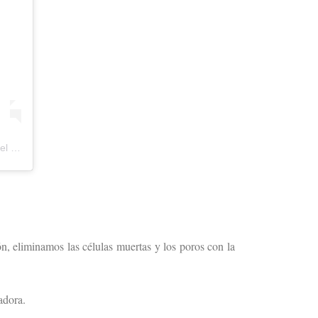
 el
1 Dic, 2019 a las 11:46 PST
ón, eliminamos las células muertas y los poros con la
adora.