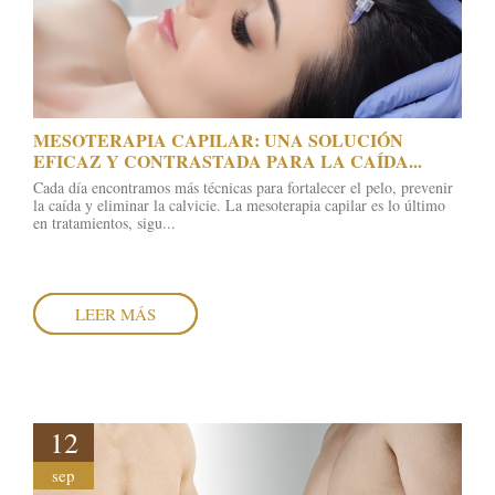
NOVIEMBRE
OCTUBRE
SEPTIEMBRE
AGOSTO
MESOTERAPIA CAPILAR: UNA SOLUCIÓN
MARZO
EFICAZ Y CONTRASTADA PARA LA CAÍDA...
Cada día encontramos más técnicas para fortalecer el pelo, prevenir
la caída y eliminar la calvicie. La mesoterapia capilar es lo último
en tratamientos, sigu...
LEER MÁS
12
sep