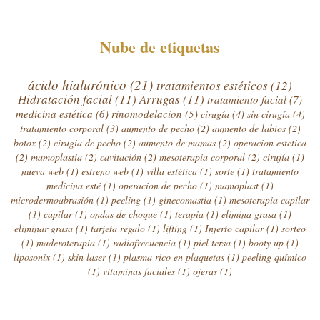
Nube de etiquetas
ácido hialurónico
(21)
tratamientos estéticos
(12)
Hidratación facial
(11)
Arrugas
(11)
tratamiento facial
(7)
medicina estética
(6)
rinomodelacion
(5)
cirugía
(4)
sin cirugía
(4)
tratamiento corporal
(3)
aumento de pecho
(2)
aumento de labios
(2)
botox
(2)
cirugia de pecho
(2)
aumento de mamas
(2)
operacion estetica
(2)
mamoplastia
(2)
cavitación
(2)
mesoterapia corporal
(2)
cirujía
(1)
nueva web
(1)
estreno web
(1)
villa estética
(1)
sorte
(1)
tratamiento
medicina esté
(1)
operacion de pecho
(1)
mamoplast
(1)
microdermoabrasión
(1)
peeling
(1)
ginecomastia
(1)
mesoterapia capilar
(1)
capilar
(1)
ondas de choque
(1)
terapia
(1)
elimina grasa
(1)
eliminar grasa
(1)
tarjeta regalo
(1)
lifting
(1)
Injerto capilar
(1)
sorteo
(1)
maderoterapia
(1)
radiofrecuencia
(1)
piel tersa
(1)
booty up
(1)
liposonix
(1)
skin laser
(1)
plasma rico en plaquetas
(1)
peeling químico
(1)
vitaminas faciales
(1)
ojeras
(1)